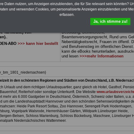
 Beamtenversorgungsrecht
Dienst
Zum Komplettpreis von 15 Euro i
hre Daten nutzen, um Anzeigen einzublenden, die für Sie relevant sein könnten? U
 sowie Beihilferecht in Bund und
können Sie zehn Bücher als eBook
aten und verwenden Cookies, um personalisierte Anzeigen einzublenden und Me
 drei Ratgeber sind übersichtlich
herunterladen, auch für Beschäftigte -
erfassen.
d erläutern auch komplizierte
Beamtinnen und Beamte sowie
Ja, ich stimme zu!
verständlich geregelt (auch
Tarifbeschäftigte von
Niedersachsen
geei
r
Beschäftigte (Beamtinnen und
Themen der Bücher sind: Beamtenrecht,
 Tarifkräfte) von
Besoldung, Beihilferecht,
en).
.
Beamtenversorgungsrecht, Rund ums Gel
Nebentätigkeitsrecht, Frauen im öffentl. D
DEN-ABO
>>> kann hier bestellt
und Berufseinstieg im öffentlichen Dienst
kann die eBooks herunterladen, ausdruck
und lesen
>>>mehr Informationen
hiv_bm_1801_niedersachsen}
eizeit in den schönsten Regionen und Städten von Deutschland, z.B. Niedersa
h Urlaub und dem richtigen Urlaubsquartier, ganz gleich ob Hotel, Gasthof, Pensio
Bauernhof, Reiterhof oder sonstige Unterkunft. Die Website
www.urlaubsverzeichn
et mehr als 6.000 Gastgeber in Deutschland, Österreich, Schweiz oder Italien, u.a. 
nd um die Landeshauptstadt Hannvover und den schönsten Sehenswürdigkeiten d
sahcsen: Heide Park Resort Soltau, Zoo Hannover, Serengeti Park Hodenhagen,
fsburg, Vogelpark Walsrode, Herrenhäuser Gärten, Wildpark Lüneburger Heide,
Bergen-Belsen, Schloss Marienburg, Schloss Bückeburg, Maschsee, Lüneburger 
onalpark Niedersächsisches Wattenmeer.