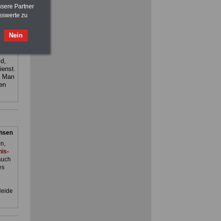
Beamtenversorgungsrecht
m Jahr
nsere Partner
sswerte zu
Nein
gnet:
d,
ienst.
ACHTUNG
Nebentätigkeitsrecht:
. Man
vor Jobaufnahme
schlau machen
en
>>>
OnlineBuch
für nur 7,50 Euro
chsen
n,
is-
auch
es
Heide