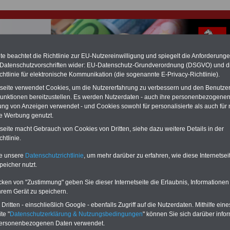
e beachtet die Richtlinie zur EU-Nutzereinwilligung und spiegelt die Anforderung
 Datenschutzvorschriften wider: EU-Datenschutz-Grundverordnung (DSGVO) und d
chtlinie für elektronische Kommunikation (die sogenannte E-Privacy-Richtlinie).
hlung für Beamte & Ruhestandsbeamte (zu geringe Alimentation)
tseite verwendet Cookies, um die Nutzererfahrung zu verbessern und den Benutze
fassungsgericht hat die Landesbesoldung von Berlin für die Jahre 2008 bis
unktionen bereitzustellen. Es werden Nutzerdaten - auch ihre personenbezogenen
assungswidrig erklärt (Berlin muss bis
März 2027 eine Neuregelung der
ung von Anzeigen verwendet - und Cookies sowohl für personalisierte als auch für 
schließen, die zun hohen Nachzahlungen führen wird). Auch beim Bund
te Werbung genutzt.
hestandsbeamte) wird es hohe Nachzahlungen geben (Medienberichten
en
alle (!) Beamte
zwischen mind.
3.000 und 13.000 Euro
,rechnen. Der INFO
tseite macht Gebrauch von Cookies von Dritten, siehe dazu weitere Details in der
hierzu eine Broschüre heraus, die unmittelbar nach dem Beschluss des
htlinie.
s der Bundesregierung vorgelegt wird (wahrscheinlich im Quartal.2026
Vor)Bestellung der Broschüre
.
te unsere
Datenschutzrichtlinie
, um mehr darüber zu erfahren, wie diese Internetse
peicher nutzt.
r Beamte und den öffentlichen Dienst in Niedersachsen: Ak
cken von "Zustimmung" geben Sie dieser Internetseite die Erlaubnis, Informationen
um“ soll bei der Wiedereinführung des Weihnachtsgeldes
hrem Gerät zu speichern.
ritten - einschließlich Google - ebenfalls Zugriff auf die Nutzerdaten. Mithilfe eine
te "
Datenschutzerklärung & Nutzungsbedingungen
" können Sie sich darüber infor
-ABO
mit 3 Ratgebern für nur
PDF-SERVICE: 10 Bücher bzw. eBooks
personenbezogenen Daten verwendet.
Wissenswertes für Beamtinnen
wichtigen Themen für Beamte und dem