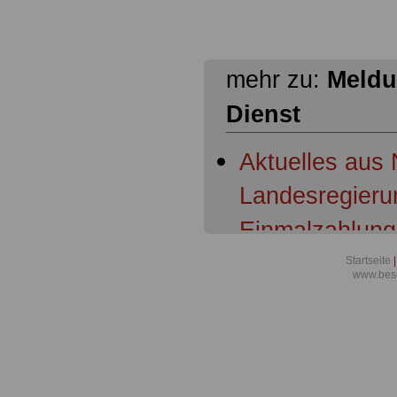
mehr zu:
Meldu
Dienst
Aktuelles aus
Landesregierun
Einmalzahlung
Richterinnen u
Startseite
|
www.beso
Verbandsbeteil
Aktuelles für 
öffentlichen D