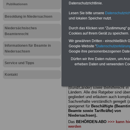
Datenschutzrichtlinie.
Publikationen
Meldung fü
Lesen Sie bitte unsere
Datenschutzrich
Besoldung in Niedersachsen
und lokalen Speicher nutzt.
öffentliche
Niedersächsisches
Durch das Klicken von "Zustimmung" geb
Niedersach
Cookies auf Ihrem Gerät zu speichern.
Beamtenrecht
Wir gewähren Dritten - einschließlich Go
will zurück
Informationen für Beamte in
Google-Website "
Datenschutzerkläru
Niedersachsen
Google ihre personenbezogenen Date
Arbeitszeit
Dürfen wir Ihre Daten nutzen, um Anz
Service und Tipps
erheben Daten und verwenden Cook
BEHÖRDEN-ABO
mit 3 Ratgebern fü
Kontakt
22,50 Euro: Wissenswertes für Bea
und Beamte, Beamtenversorgungsre
(Bund/Länder) sowie Beihilferecht i
Ländern. Alle drei Ratgeber sind über
gegliedert und erläutern auch kompliz
Sachverhalte verständlich geregelt (
geeigenet für
Beschäftigte (Beamti
Beamte sowie Tarifkräfte) von
Niedersachsen).
.
Das
BEHÖRDEN-ABO
>>> kann hie
werden