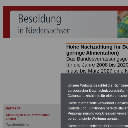
Hohe Nachzahlung für B
geringe Alimentation)
Das Bundesverfassungsgeri
für die Jahre 2008 bis 2020
muss bis
März 2027 eine N
die zun hohen Nachzahlun
(Beamte & Ruhestandsbea
Unsere Website beachtet die Richtlini
geben (Medienberichten z
europäischer Datenschutzvorschrifte
mind.
3.000 und 13.000 E
Datenschutzrichtlinie für elektronisch
hierzu eine Broschüre her
Diese Internetseite verwendet Cookie
des Gesetzentwurfs der Bu
Startseite
Dienste und Funktionen bereitzustell
(wahrscheinlich im Quarta
Personalisierung von Anzeigen verwende
Meldungen zum öffentlichen
Broschüre
.
personalisierte Werbung genutzt.
Dienst
Taschenbücher
Diese Internetseite macht Gebrauch von