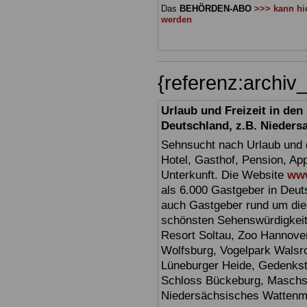
Das
BEHÖRDEN-ABO
>>> kann hie
werden
{referenz:archi
Urlaub und Freizeit in de
Deutschland, z.B. Nieders
Sehnsucht nach Urlaub und d
Hotel, Gasthof, Pension, Ap
Unterkunft. Die Website
www
als 6.000 Gastgeber in Deuts
auch Gastgeber rund um die
schönsten Sehenswürdigkei
Resort Soltau, Zoo Hannove
Wolfsburg, Vogelpark Walsr
Lüneburger Heide, Gedenkst
Schloss Bückeburg, Maschs
Niedersächsisches Watten