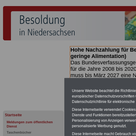
Hohe Nachzahlung für B
geringe Alimentation)
Das Bundesverfassungsgeri
für die Jahre 2008 bis 2020
muss bis
März 2027 eine N
die zun hohen Nachzahlun
(Beamte & Ruhestandsbea
Unsere Website beachtet die Richtlini
geben (Medienberichten z
europäischer Datenschutzvorschrifte
mind.
3.000 und 13.000 E
Datenschutzrichtlinie für elektronisch
hierzu eine Broschüre her
Diese Internetseite verwendet Cookie
des Gesetzentwurfs der Bu
Startseite
Dienste und Funktionen bereitzustell
(wahrscheinlich im Quarta
Personalisierung von Anzeigen verwende
Meldungen zum öffentlichen
Broschüre
.
personalisierte Werbung genutzt.
Dienst
Taschenbücher
Diese Internetseite macht Gebrauch von