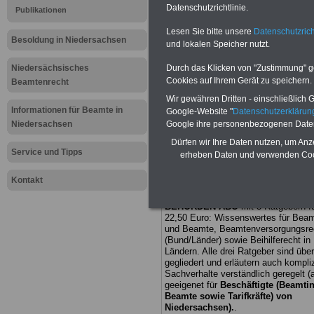
Datenschutzrichtlinie.
Publikationen
Meldung fü
Lesen Sie bitte unsere
Datenschutzrich
Besoldung in Niedersachsen
und lokalen Speicher nutzt.
öffentliche
Niedersächsisches
Durch das Klicken von "Zustimmung" geb
Niedersachs
Cookies auf Ihrem Gerät zu speichern.
Beamtenrecht
Wir gewähren Dritten - einschließlich Go
wieder wart
Informationen für Beamte in
Google-Website "
Datenschutzerkläru
Niedersachsen
Google ihre personenbezogenen Date
Beschäftig
Dürfen wir Ihre Daten nutzen, um Anz
Service und Tipps
erheben Daten und verwenden Cook
Anerkennu
Kontakt
BEHÖRDEN-ABO
mit 3 Ratgebern fü
22,50 Euro: Wissenswertes für Bea
und Beamte, Beamtenversorgungsre
(Bund/Länder) sowie Beihilferecht i
Ländern. Alle drei Ratgeber sind über
gegliedert und erläutern auch kompliz
Sachverhalte verständlich geregelt (
geeigenet für
Beschäftigte (Beamti
Beamte sowie Tarifkräfte) von
Niedersachsen).
.