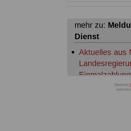
mehr zu:
Meldu
Dienst
Aktuelles aus
Landesregierun
Einmalzahlung
Richterinnen u
Startseite
|
www.beso
Verbandsbeteil
Aktuelles für 
öffentlichen D