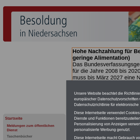
Hohe Nachzahlung für B
geringe Alimentation)
Das Bundesverfassungsgeri
für die Jahre 2008 bis 2020
muss bis
März 2027 eine N
die zun hohen Nachzahlun
(Beamte & Ruhestandsbea
Unsere Website beachtet die Richtlini
geben (Medienberichten z
europäischer Datenschutzvorschrifte
mind.
3.000 und 13.000 E
Datenschutzrichtlinie für elektronisch
hierzu eine Broschüre her
Diese Internetseite verwendet Cookie
des Gesetzentwurfs der Bu
Startseite
Dienste und Funktionen bereitzustell
(wahrscheinlich im Quarta
Personalisierung von Anzeigen verwende
Meldungen zum öffentlichen
Broschüre
.
personalisierte Werbung genutzt.
Dienst
Taschenbücher
Diese Internetseite macht Gebrauch von