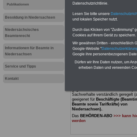
Datenschutzrichtlinie.
Publikationen
Meldung fü
Lesen Sie bitte unsere
Datenschutzrich
Besoldung in Niedersachsen
und lokalen Speicher nutzt.
öffentliche
Niedersächsisches
Durch das Klicken von "Zustimmung" geb
Niedersach
Cookies auf Ihrem Gerät zu speichern.
Beamtenrecht
Wir gewähren Dritten - einschließlich Go
eines Pens
Informationen für Beamte in
Google-Website "
Datenschutzerkläru
Niedersachsen
Google ihre personenbezogenen Date
Dürfen wir Ihre Daten nutzen, um Anz
BEHÖRDEN-ABO
mit 3 Ratgebern fü
Service und Tipps
erheben Daten und verwenden Cook
22,50 Euro: Wissenswertes für Bea
und Beamte, Beamtenversorgungsre
Kontakt
(Bund/Länder) sowie Beihilferecht i
Ländern. Alle drei Ratgeber sind über
gegliedert und erläutern auch kompliz
Sachverhalte verständlich geregelt (
geeigenet für
Beschäftigte (Beamti
Beamte sowie Tarifkräfte) von
Niedersachsen).
.
Das
BEHÖRDEN-ABO
>>> kann hie
werden